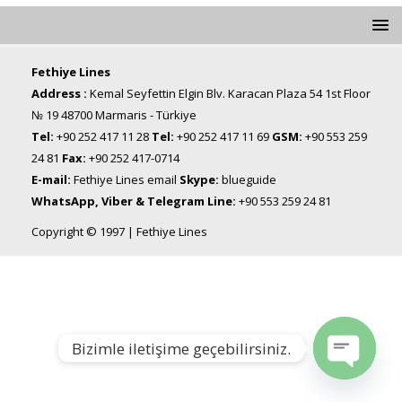
Fethiye Lines
Address :
Kemal Seyfettin Elgin Blv. Karacan Plaza 54 1st Floor
№ 19 48700 Marmaris - Türkiye
Tel:
+90 252 417 11 28
Tel:
+90 252 417 11 69
GSM:
+90 553 259
24 81
Fax:
+90 252 417-0714
E-mail:
Fethiye Lines email
Skype:
blueguide
WhatsApp, Viber & Telegram Line:
+90 553 259 24 81
Copyright © 1997 | Fethiye Lines
Bizimle iletişime geçebilirsiniz.
Open chat