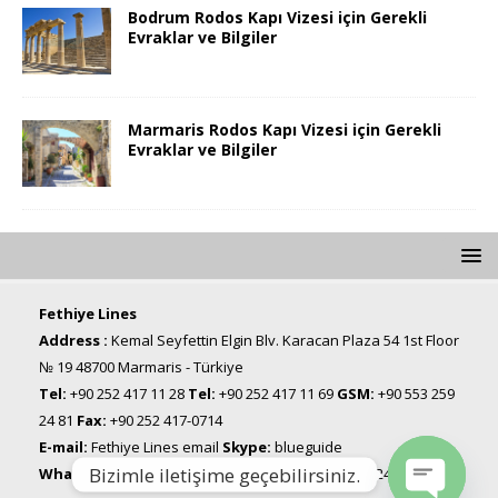
Bodrum Rodos Kapı Vizesi için Gerekli
Evraklar ve Bilgiler
Marmaris Rodos Kapı Vizesi için Gerekli
Evraklar ve Bilgiler
Fethiye Lines
Address :
Kemal Seyfettin Elgin Blv. Karacan Plaza 54 1st Floor
№ 19 48700 Marmaris - Türkiye
Tel:
+90 252 417 11 28
Tel:
+90 252 417 11 69
GSM:
+90 553 259
24 81
Fax:
+90 252 417-0714
E-mail:
Fethiye Lines email
Skype:
blueguide
Bizimle iletişime geçebilirsiniz.
WhatsApp, Viber & Telegram Line:
+90 553 259 24 81